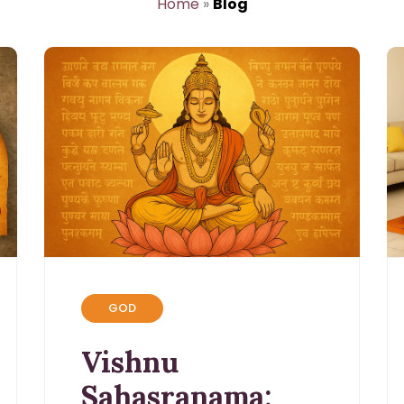
Home
»
Blog
GOD
Vishnu
Sahasranama: