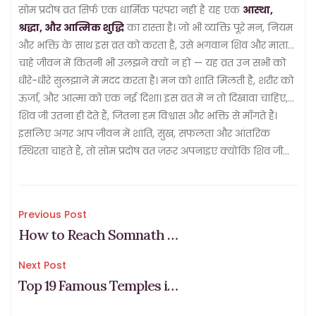
सोम प्रदोष व्रत सिर्फ एक धार्मिक परंपरा नहीं है यह एक
आस्था,
श्रद्धा, और आत्मिक शुद्धि
का रास्ता है। जो भी व्यक्ति पूरे मन, नियम
और भक्ति के साथ इस व्रत को करता है, उसे भगवान शिव और माता
पार्वती का विशेष आशीर्वाद प्राप्त होता है।
चाहे जीवन में कितनी भी उलझनें क्यों न हों — यह व्रत उन सभी को
धीरे-धीरे सुलझाने में मदद करता है। मन को शांति मिलती है, शरीर को
ऊर्जा, और आत्मा को एक नई दिशा। इस व्रत में न तो दिखावा चाहिए,
न बड़ा आयोजन बस सच्चा मन और श्रद्धा चाहिए।
शिव जी उतना ही देते हैं, जितना हम विश्वास और भक्ति से माँगते हैं।
इसलिए अगर आप जीवन में शांति, सुख, सफलता और आंतरिक
स्थिरता चाहते हैं, तो सोम प्रदोष व्रत ज़रूर अपनाइए क्योंकि शिव जी
की कृपा एक बार मिल गई, तो फिर जीवन में कोई चीज़ अधूरी नहीं
रहती।
Post
Previous Post
How to Reach Somnath Temple: Your Complete Travel Guide
navigation
Next Post
Top 19 Famous Temples in Bangalore: Must-Visit Sacred Spots