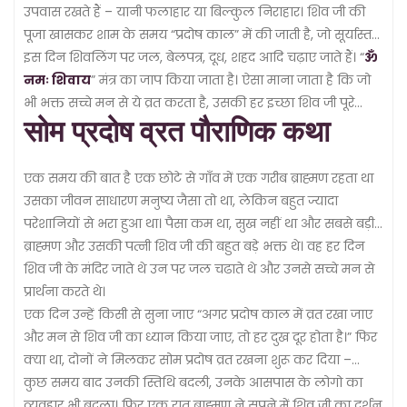
उपवास रखते हैं – यानी फलाहार या बिल्कुल निराहार। शिव जी की
पूजा खासकर शाम के समय “प्रदोष काल” में की जाती है, जो सूर्यास्त
के आसपास का समय होता है।
इस दिन शिवलिंग पर जल, बेलपत्र, दूध, शहद आदि चढ़ाए जाते हैं। “
ॐ
नमः शिवाय
” मंत्र का जाप किया जाता है। ऐसा माना जाता है कि जो
भी भक्त सच्चे मन से ये व्रत करता है, उसकी हर इच्छा शिव जी पूरे
सोम प्रदोष व्रत पौराणिक कथा
करते हैं – फिर चाहे वो सेहत हो, संतान सुख हो या धन-समृद्धि। और हां,
ये व्रत मन को भी बड़ा शांत करता है।
एक समय की बात है एक छोटे से गाँव में एक गरीब ब्राह्मण रहता था
उसका जीवन साधारण मनुष्य जैसा तो था, लेकिन बहुत ज्यादा
परेशानियों से भरा हुआ था। पैसा कम था, सुख नहीं था और सबसे बड़ी
बात उनकी कोई संतान नहीं थी।
ब्राह्मण और उसकी पत्नी शिव जी की बहुत बड़े भक्त थे। वह हर दिन
शिव जी के मंदिर जाते थे उन पर जल चढाते थे और उनसे सच्चे मन से
प्रार्थना करते थे।
एक दिन उन्हें किसी से सुना जाए “अगर प्रदोष काल में व्रत रखा जाए
और मन से शिव जी का ध्यान किया जाए, तो हर दुख दूर होता है।” फिर
क्या था, दोनों ने मिलकर सोम प्रदोष व्रत रखना शुरू कर दिया –
जिसमें त्रयोदशी तिथि को, वह पूरा दिन व्रत रखते, शाम के समय शिव-
कुछ समय बाद उनकी स्तिथि बदली, उनके आसपास के लोगो का
पार्वती की पूजा करते, और मंत्र जाप करते।
व्यवहार भी बदला। फिर एक रात ब्राह्मण ने सपने में शिव जी का दर्शन