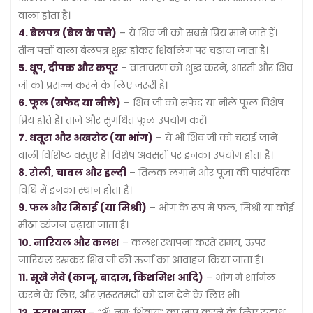
वाला होता है।
4. बेलपत्र (बेल के पत्ते)
– ये शिव जी को सबसे प्रिय माने जाते हैं।
तीन पत्तों वाला बेलपत्र शुद्ध होकर शिवलिंग पर चढ़ाया जाता है।
5. धूप, दीपक और कपूर
– वातावरण को शुद्ध करने, आरती और शिव
जी को प्रसन्न करने के लिए ज़रूरी हैं।
6. फूल (सफेद या नीले)
– शिव जी को सफेद या नीले फूल विशेष
प्रिय होते हैं। ताजे और सुगंधित फूल उपयोग करें।
7. धतूरा और अखरोट (या भांग)
– ये भी शिव जी को चढ़ाई जाने
वाली विशिष्ट वस्तुएं हैं। विशेष अवसरों पर इनका उपयोग होता है।
8. रोली, चावल और हल्दी
– तिलक लगाने और पूजा की पारंपरिक
विधि में इनका स्थान होता है।
9. फल और मिठाई (या मिश्री)
– भोग के रूप में फल, मिश्री या कोई
मीठा व्यंजन चढ़ाया जाता है।
10. नारियल और कलश
– कलश स्थापना करते समय, ऊपर
नारियल रखकर शिव जी की ऊर्जा का आवाहन किया जाता है।
11. सूखे मेवे (काजू, बादाम, किशमिश आदि)
– भोग में शामिल
करने के लिए, और ज़रूरतमंदों को दान देने के लिए भी।
12. रुद्राक्ष माला
– “ॐ नमः शिवाय” का जाप करने के लिए रुद्राक्ष