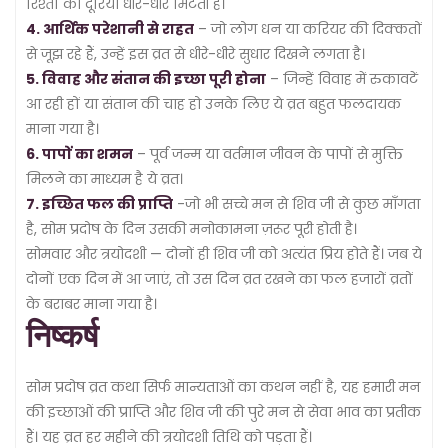
रिश्तों की दूरियां धीरे-धीरे मिटती हैं।
4. आर्थिक परेशानी से राहत
– जो लोग धन या करियर की दिक्कतों
से जूझ रहे हैं, उन्हें इस व्रत से धीरे-धीरे सुधार दिखने लगता है।
5. विवाह और संतान की इच्छा पूरी होना
– जिन्हें विवाह में रुकावटें
आ रही हों या संतान की चाह हो उनके लिए ये व्रत बहुत फलदायक
माना गया है।
6. पापों का शमन
– पूर्व जन्म या वर्तमान जीवन के पापों से मुक्ति
मिलने का माध्यम है ये व्रत।
7. इच्छित फल की प्राप्ति
-जो भी सच्चे मन से शिव जी से कुछ माँगता
है, सोम प्रदोष के दिन उसकी मनोकामना ज़रूर पूरी होती है।
सोमवार और त्रयोदशी — दोनों ही शिव जी को अत्यंत प्रिय होते हैं। जब ये
दोनों एक दिन में आ जाएं, तो उस दिन व्रत रखने का फल हजारों व्रतों
के बराबर माना गया है।
निष्कर्ष
सोम प्रदोष व्रत कथा सिर्फ मान्यताओं का कथन नहीं है, यह हमारी मन
की इच्छाओं की प्राप्ति और शिव जी की पुरे मन से सेवा भाव का प्रतीक
हैं। यह व्रत हर महीने की त्रयोदशी तिथि को पड़ता हैं।