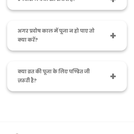
उपवास में फल, दूध, सूखे मेवे, और व्रत का खाना (जैसे
आलू, साबूदाना, सेंधा नमक आदि) खा सकते हैं। कुछ लोग
निर्जल व्रत भी करते हैं, लेकिन वो अपनी क्षमता के
अगर प्रदोष काल में पूजा न हो पाए तो
अनुसार रखें।
क्या करें?
कोशिश करें कि पूजा सूर्यास्त के बाद डेढ़ घंटे के भीतर हो।
लेकिन अगर किसी कारण नहीं हो पाती, तो श्रद्धा से रात में
भी कर सकते हैं। भगवान शिव भाव के ऋणी है, समय के
क्या व्रत की पूजा के लिए पण्डित जी
नहीं।
ज़रूरी है?
नहीं यह अनिवार्य नही है, आप खुद भी घर पर साधारण
तरीके से शिव जी की पूजा कर सकते है, चाहें तो पंडित
बुलाकर विशेष पूजा भी करवा सकते हैं।