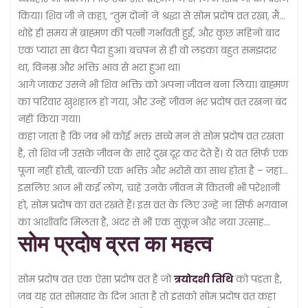
किया। शिव जी ने कहा, “तुम दोनों ने श्रद्धा से सोम प्रदोष व्रत रखा, मैं
तुमसे प्रसन्न हूं। तुम्हें संतान प्राप्त होगी और तुम्हारा जीवन सुखमय
थोड़े ही समय में ब्राह्मण की पत्नी गर्भावती हुई, और कुछ महिनो बाद
होगा।”
एक प्यारा सा बेटा पैदा हुआ। बचपन से ही वो लड़का बहुत समझदार
था, विनम्र और भक्ति भाव से भरा हुआ था।
आगे जाकर उसने भी शिव भक्ति को अपना जीवन बना लिया। ब्राह्मण
का परिवार खुशहाल हो गया, और उन्हें जीवन भर प्रदोष व्रत रखना बंद
नहीं किया गया।
कहा जाता है कि जब भी कोई भक्त सच्चे मन से सोम प्रदोष व्रत रखता
है, तो शिव जी उसके जीवन के सारे दुख दूर कर देते हैं। ये व्रत सिर्फ एक
पूजा नहीं होती, बाल्की एक भक्ति और भरोसे का साथ होता है – जहां
इंसान अपने मन से प्रार्थना करता है, और शिव-पार्वती उसकी हर बात
इसलिए आज भी कई लोग, चाहे उनके जीवन में कितनी भी परेशानी
सुनते हैं।
हो, सोम प्रदोष का व्रत रखते हैं। इस व्रत के लिए उन्हें ना सिर्फ भगवान
का आशीर्वाद मिलता है, अंदर से भी एक सुकून और नया उत्साह
सोम प्रदोष व्रत का महत्व
मिलता है।
सोम प्रदोष व्रत एक ऐसा प्रदोष व्रत है जो
त्रयोदशी तिथि
को पड़ता है,
जब यह व्रत सोमवार के दिन आता है तो इसको सोम प्रदोष व्रत कहा